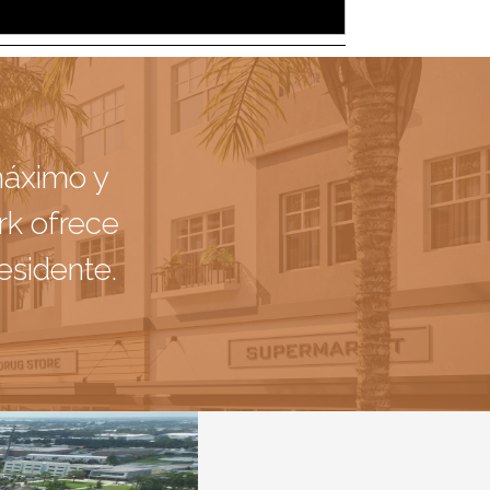
máximo y
ark ofrece
esidente.